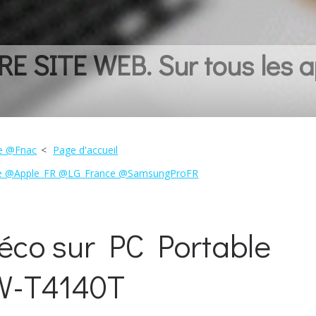
 SITE WEB. Sur tous les a
e @Fnac
Page d'accueil
pple @Apple_FR @LG_France @SamsungProFR
éco sur PC Portable
W-T4140T