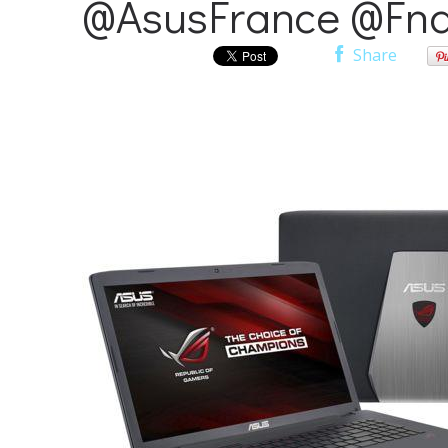
@AsusFrance @Fn
Share