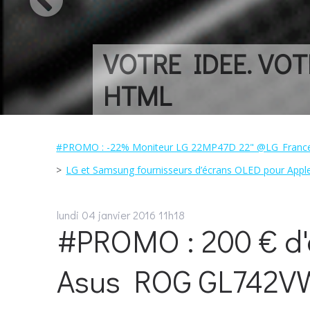
VOTRE IDEE. VOTRE
HTML
#PROMO : -22% Moniteur LG 22MP47D 22" @LG_Franc
LG et Samsung fournisseurs d’écrans OLED pour A
lundi 04
janvier 2016
11h18
#PROMO : 200 € d'
Asus ROG GL742V