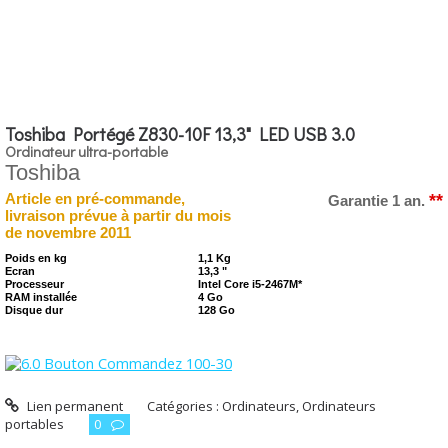
Toshiba Portégé Z830-10F 13,3" LED USB 3.0
Ordinateur ultra-portable
Toshiba
**
Article en pré-commande,
Garantie 1 an.
livraison prévue à partir du mois
de novembre 2011
Poids en kg
1,1 Kg
Ecran
13,3 "
Processeur
Intel Core i5-2467M*
RAM installée
4 Go
Disque dur
128 Go
Lien permanent
Catégories :
Ordinateurs
,
Ordinateurs
portables
0