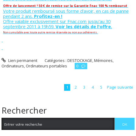
Offre de lancement ! 50 € de remise sur la Garantie Fnac 100 % remboursé
Votre produit remboursé sous forme d’avoir, en cas de panne
pendant 2 ans.
Profitez-en !
Offre valable exclusivement sur Fnac.com jusqu'au 30
septembre 2011 à 19h59.
Voir les détails de l'offre.
Non cumulable avec toute autre remise réservée ou non aux adhérents.
Lien permanent
Catégories :
DESTOCKAGE
,
Mémoires
,
Ordinateurs
,
Ordinateurs portables
0
1
2
3
4
5
Page suivante
Rechercher