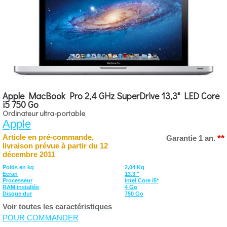
Apple MacBook Pro 2,4 GHz SuperDrive 13,3" LED Core
i5 750 Go
Ordinateur ultra-portable
Apple
**
Article en pré-commande,
Garantie 1 an.
livraison prévue à partir du 12
décembre 2011
Poids en kg
2,04 Kg
Ecran
13,3 "
Processeur
Intel Core i5*
RAM installée
4 Go
Disque dur
750 Go
Voir toutes les caractéristiques
POUR COMMANDER