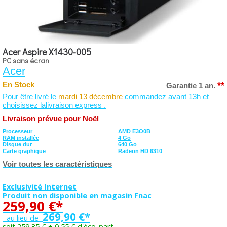
Acer Aspire X1430-005
PC sans écran
Acer
**
En Stock
Garantie 1 an.
Pour être livré le
mardi 13 décembre
commandez avant 13h et
choisissez lalivraison express .
Livraison prévue pour Noël
Processeur
AMD E3O0B
RAM installée
4 Go
Disque dur
640 Go
Carte graphique
Radeon HD 6310
Voir toutes les caractéristiques
Exclusivité Internet
Produit non disponible en magasin Fnac
259,90 €*
269,90 €*
au lieu de
soit 259,35 € + 0,55 € d'éco-part