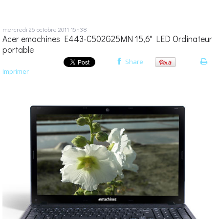
mercredi 26
octobre 2011
15h38
Acer emachines E443-C502G25MN 15,6" LED Ordinateur
portable
Share
Imprimer