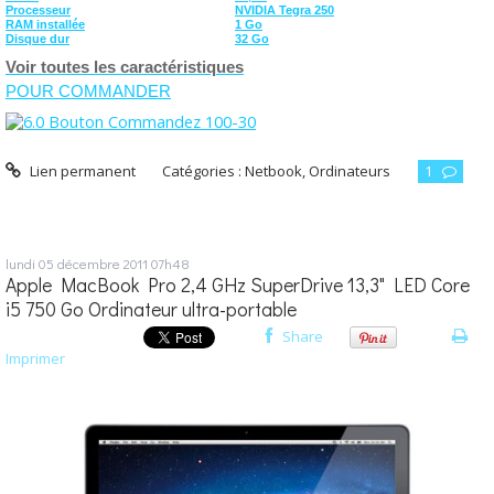
Processeur
NVIDIA Tegra 250
RAM installée
1 Go
Disque dur
32 Go
Voir toutes les caractéristiques
POUR COMMANDER
Lien permanent
Catégories :
Netbook
,
Ordinateurs
1
lundi 05
décembre 2011
07h48
Apple MacBook Pro 2,4 GHz SuperDrive 13,3" LED Core
i5 750 Go Ordinateur ultra-portable
Share
Imprimer