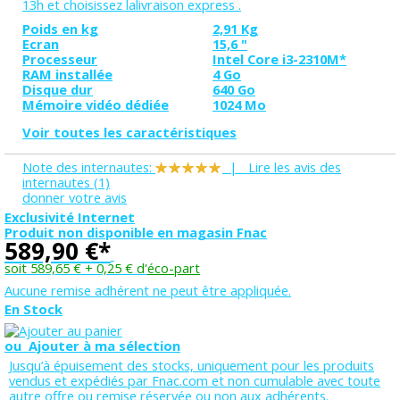
13h et choisissez la
livraison express
.
Poids en kg
2,91 Kg
Ecran
15,6 "
Processeur
Intel Core i3-2310M*
RAM installée
4 Go
Disque dur
640 Go
Mémoire vidéo dédiée
1024 Mo
Voir toutes les caractéristiques
Note des internautes:
|
Lire les avis des
internautes
(1)
donner votre avis
Exclusivité Internet
Produit non disponible en magasin Fnac
589,90 €*
soit 589,65 € + 0,25 € d'
éco-part
Aucune remise adhérent ne peut être appliquée.
En Stock
ou
Ajouter à ma sélection
Jusqu’à épuisement des stocks, uniquement pour les produits
vendus et expédiés par Fnac.com et non cumulable avec toute
autre offre ou remise réservée ou non aux adhérents.