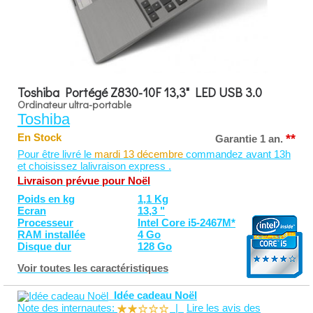
Toshiba Portégé Z830-10F 13,3" LED USB 3.0
Ordinateur ultra-portable
Toshiba
**
En Stock
Garantie 1 an.
Pour être livré le
mardi 13 décembre
commandez avant 13h
et choisissez lalivraison express .
Livraison prévue pour Noël
Poids en kg
1,1 Kg
Ecran
13,3 "
Processeur
Intel Core i5-2467M*
RAM installée
4 Go
Disque dur
128 Go
Voir toutes les caractéristiques
Idée cadeau Noël
Note des internautes:
|
Lire les avis des