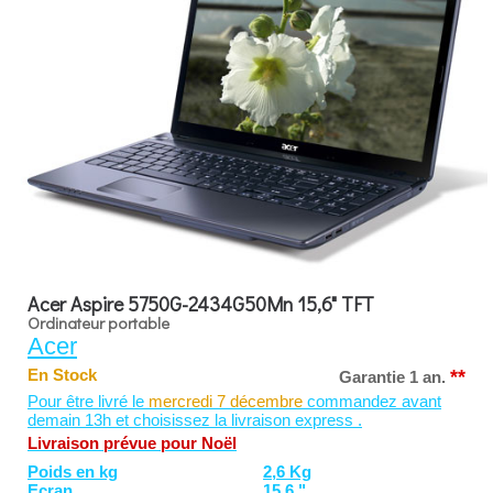
Acer Aspire 5750G-2434G50Mn 15,6" TFT
Ordinateur portable
Acer
**
En Stock
Garantie 1 an.
Pour être livré le
mercredi 7 décembre
commandez avant
demain 13h et choisissez la livraison express .
Livraison prévue pour Noël
Poids en kg
2,6 Kg
Ecran
15,6 "