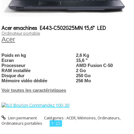
Acer emachines E443-C502G25MN 15,6" LED
Ordinateur portable
Acer
Poids en kg
2,6 Kg
Ecran
15,6 "
Processeur
AMD Fusion C-50
RAM installée
2 Go
Disque dur
250 Go
Mémoire vidéo dédiée
256 Mo
Voir toutes les caractéristiques
Lien permanent
Catégories :
ACER
,
Mémoires
,
Ordinateurs
,
Ordinateurs portables
1