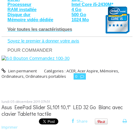
Processeur
Intel Core i5-2430M*
RAM installée
4 Go
Disque dur
500 Go
Mémoire vidéo dédiée
1024 Mo
Voir toutes les caractéristiques
Soyez le premier à donner votre avis
POUR COMMANDER
Lien permanent
Catégories :
ACER
,
Acer Aspire
,
Mémoires
,
Ordinateurs
,
Ordinateurs portables
0
lundi 05
décembre 2011
07h51
Asus EeePad Slider SL101 10,1" LED 32 Go Blanc avec
clavier Tablette tactile
Share
Imprimer