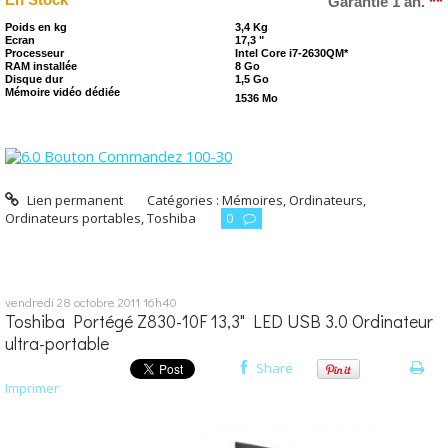
**
Garantie 1 an.
Poids en kg
3,4 Kg
Ecran
17,3 "
Processeur
Intel Core i7-2630QM*
RAM installée
8 Go
Disque dur
1,5 Go
Mémoire vidéo dédiée
1536 Mo
Lien permanent
Catégories :
Mémoires
,
Ordinateurs
,
Ordinateurs portables
,
Toshiba
0
vendredi 28
octobre 2011
16h40
Toshiba Portégé Z830-10F 13,3" LED USB 3.0 Ordinateur
ultra-portable
Share
Imprimer