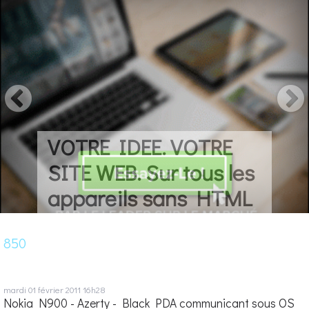
VOTRE IDEE. VOTRE
SITE WEB. Sur tous les
appareils sans HTML
850
mardi 01
février 2011
16h28
Nokia N900 - Azerty - Black PDA communicant sous OS