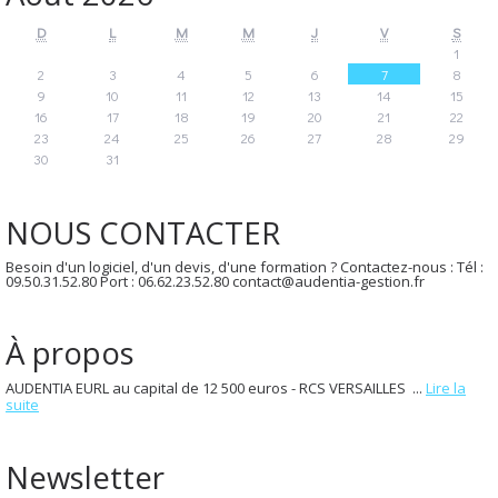
D
L
M
M
J
V
S
1
2
3
4
5
6
7
8
9
10
11
12
13
14
15
16
17
18
19
20
21
22
23
24
25
26
27
28
29
30
31
NOUS CONTACTER
Besoin d'un logiciel, d'un devis, d'une formation ? Contactez-nous : Tél :
09.50.31.52.80 Port : 06.62.23.52.80 contact@audentia-gestion.fr
À propos
AUDENTIA EURL au capital de 12 500 euros - RCS VERSAILLES ...
Lire la
suite
Newsletter