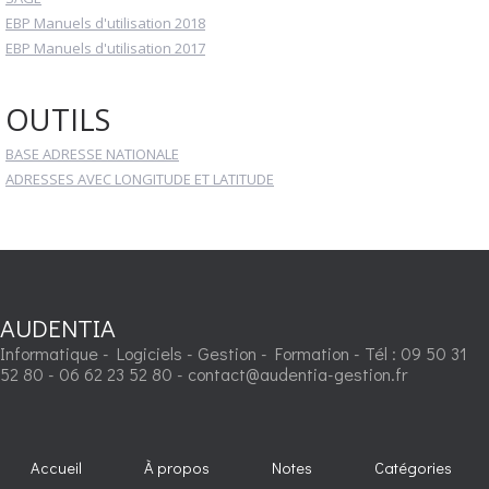
EBP Manuels d'utilisation 2018
EBP Manuels d'utilisation 2017
OUTILS
BASE ADRESSE NATIONALE
ADRESSES AVEC LONGITUDE ET LATITUDE
AUDENTIA
Informatique - Logiciels - Gestion - Formation - Tél : 09 50 31
52 80 - 06 62 23 52 80 - contact@audentia-gestion.fr
Accueil
À propos
Notes
Catégories