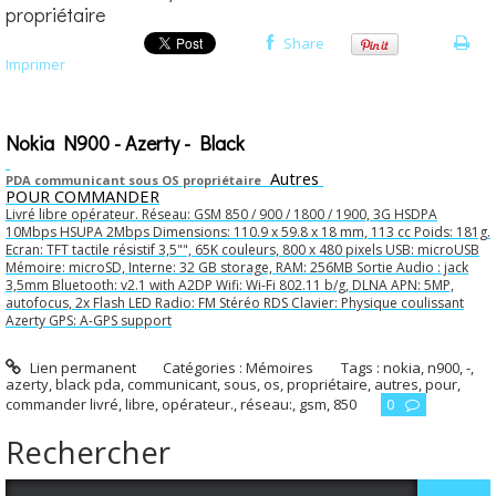
propriétaire
Share
Imprimer
Nokia N900 - Azerty - Black
Autres
PDA communicant sous OS propriétaire
POUR COMMANDER
Livré libre opérateur. Réseau: GSM 850 / 900 / 1800 / 1900, 3G HSDPA
10Mbps HSUPA 2Mbps Dimensions: 110.9 x 59.8 x 18 mm, 113 cc Poids: 181g.
Ecran: TFT tactile résistif 3,5"", 65K couleurs, 800 x 480 pixels USB: microUSB
Mémoire: microSD, Interne: 32 GB storage, RAM: 256MB Sortie Audio : jack
3,5mm Bluetooth: v2.1 with A2DP Wifi: Wi-Fi 802.11 b/g, DLNA APN: 5MP,
autofocus, 2x Flash LED Radio: FM Stéréo RDS Clavier: Physique coulissant
Azerty GPS: A-GPS support
Lien permanent
Catégories :
Mémoires
Tags :
nokia
,
n900
,
-
,
azerty
,
black pda
,
communicant
,
sous
,
os
,
propriétaire
,
autres
,
pour
,
commander livré
,
libre
,
opérateur.
,
réseau:
,
gsm
,
850
0
Rechercher