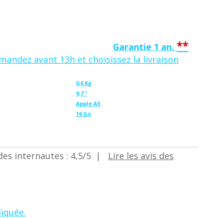
**
Garantie 1 an.
mandez avant 13h et choisissez la
livraison
0,6 Kg
9,7 "
Apple A5
16 Go
|
Lire les avis des
iquée.