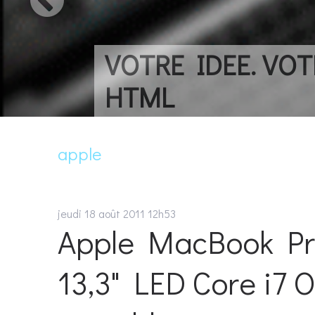
VOTRE IDEE. VOTRE
HTML
apple
jeudi 18
août 2011
12h53
Apple MacBook Pro
13,3" LED Core i7 O