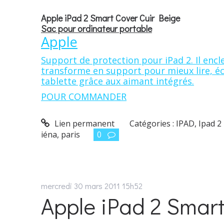
Apple iPad 2 Smart Cover Cuir Beige
Sac pour ordinateur portable
Apple
Support de protection pour iPad 2. Il encle
transforme en support pour mieux lire, éc
tablette grâce aux aimant intégrés.
POUR COMMANDER
Lien permanent
Catégories :
IPAD
,
Ipad 2
iéna
,
paris
0
mercredi 30
mars 2011
15h52
Apple iPad 2 Smar