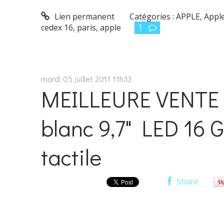
Lien permanent
Catégories :
APPLE
,
Appl
cedex 16
,
paris
,
apple
1
mardi 05
juillet 2011
11h33
MEILLEURE VENTE F
blanc 9,7" LED 16 G
tactile
Share