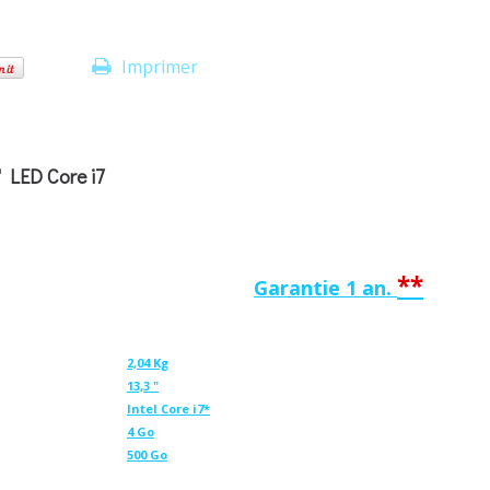
Imprimer
 LED Core i7
**
Garantie 1 an.
2,04 Kg
13,3 "
Intel Core i7*
4 Go
500 Go