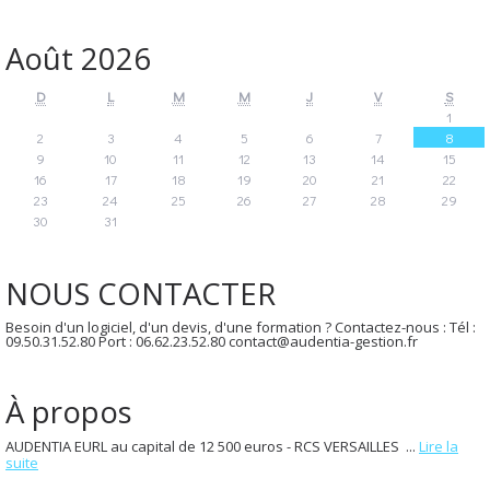
Août 2026
D
L
M
M
J
V
S
1
2
3
4
5
6
7
8
9
10
11
12
13
14
15
16
17
18
19
20
21
22
23
24
25
26
27
28
29
30
31
NOUS CONTACTER
Besoin d'un logiciel, d'un devis, d'une formation ? Contactez-nous : Tél :
09.50.31.52.80 Port : 06.62.23.52.80 contact@audentia-gestion.fr
À propos
AUDENTIA EURL au capital de 12 500 euros - RCS VERSAILLES ...
Lire la
suite