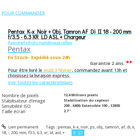
POUR COMMANDER
Pentax K-x Noir + Obj. Tamron AF Di II 18 - 200 mm
f/3.5 - 6.3 XR LD ASL + Chargeur
Appareil photo numérique reflex
Pentax
En Stock- Expédié sous 24h
**
Garantie 2 ans.
Pour être livré le
jeudi 3 février
, commandez avant 13h et
choisissez la livraison express.
Voir toutes les caractéristiques
Nombre de pixels
12,4 Millions pixels
Stabilisateur d'image
Stabilisation du capteur
Sensibilité ISO
200 - 6400; Extensible 100 - 12800
Taille écran
2,7 "
Lien permanent
Tags :
pentax
,
k-x
,
noir
,
ps
,
obj.
,
tamron
,
af
,
di
,
ii
,
18
,
-
,
200
,
mm
,
f3.5
,
6.3
,
xr
,
ld
,
asl
,
+
0