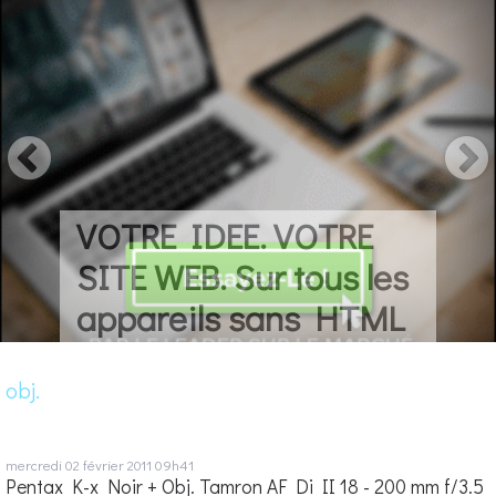
VOTRE IDEE. VOTRE
SITE WEB. Sur tous les
appareils sans HTML
obj.
mercredi 02
février 2011
09h41
Pentax K-x Noir + Obj. Tamron AF Di II 18 - 200 mm f/3.5