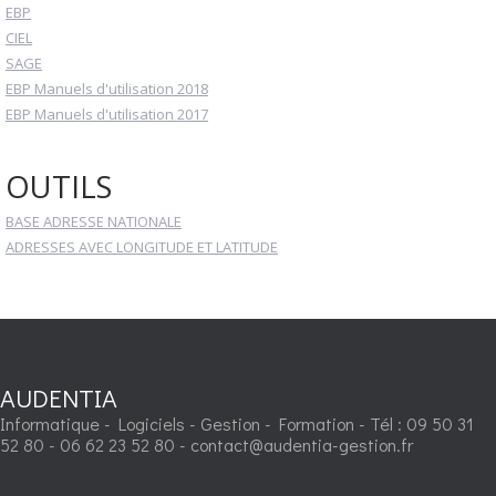
EBP
CIEL
SAGE
EBP Manuels d'utilisation 2018
EBP Manuels d'utilisation 2017
OUTILS
BASE ADRESSE NATIONALE
ADRESSES AVEC LONGITUDE ET LATITUDE
AUDENTIA
Informatique - Logiciels - Gestion - Formation - Tél : 09 50 31
52 80 - 06 62 23 52 80 - contact@audentia-gestion.fr