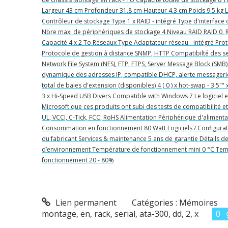
Largeur 43 cm Profondeur 31.8 cm Hauteur 4.3 cm Poids 9.5 kg 
Contrôleur de stockage Type 1 x RAID - intégré Type d'interface
Nbre maxi de périphériques de stockage 4 Niveau RAID RAID 0, R
Capacité 4 x 2 To Réseaux Type Adaptateur réseau - intégré Proto
Protocole de gestion à distance SNMP, HTTP Compatibilté des ser
Network File System (NFS), FTP, FTPS, Server Message Block (SMB)
dynamique des adresses IP, compatible DHCP, alerte messageri
total de baies d'extension (disponibles) 4 ( 0 ) x hot-swap - 3.5
3 x Hi-Speed USB Divers Compatible with Windows 7 Le logiciel e
Microsoft que ces produits ont subi des tests de compatibilité et
UL, VCCI, C-Tick, FCC, RoHS Alimentation Périphérique d'alimenta
Consommation en fonctionnement 80 Watt Logiciels / Configurat
du fabricant Services & maintenance 5 ans de garantie Détails de
d’environnement Température de fonctionnement mini 0 °C Tem
fonctionnement 20 - 80%
Lien permanent
Catégories :
Mémoires
montage
,
en
,
rack
,
serial
,
ata-300
,
dd
,
2
,
x
0