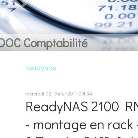
VOTRE IDEE. VOTRE
HTML
readynas
mercredi 02
février 2011
09h34
ReadyNAS 2100 RN
- montage en rack 