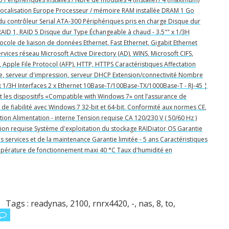
Localisation Europe Processeur / mémoire RAM installée DRAM 1 Go
 du contrôleur Serial ATA-300 Périphériques pris en charge Disque dur
AID 1, RAID 5 Disque dur Type Échangeable à chaud - 3.5"" x 1/3H
cole de liaison de données Ethernet, Fast Ethernet, Gigabit Ethernet
vices réseau Microsoft Active Directory (AD), WINS, Microsoft CIFS,
, Apple File Protocol (AFP), HTTP, HTTPS Caractéristiques Affectation
e, serveur d'impression, serveur DHCP Extension/connectivité Nombre
"" x 1/3H Interfaces 2 x Ethernet 10Base-T/100Base-TX/1000Base-T - RJ-45 ¦
t les dispositifs «Compatible with Windows 7» ont l’assurance de
 de fiabilité avec Windows 7 32-bit et 64-bit. Conformité aux normes CE,
tion Alimentation - interne Tension requise CA 120/230 V ( 50/60 Hz )
ion requise Système d'exploitation du stockage RAIDiator OS Garantie
s services et de la maintenance Garantie limitée - 5 ans Caractéristiques
pérature de fonctionnement maxi 40 °C Taux d'humidité en
Tags :
readynas
,
2100
,
rnrx4420
,
-
,
nas
,
8
,
to
,