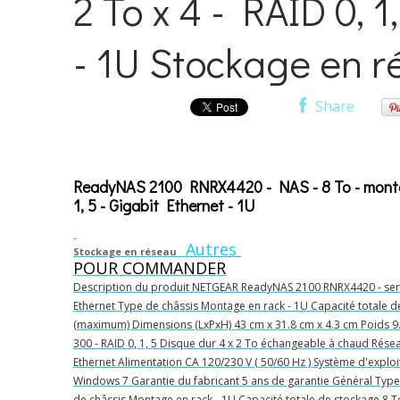
2 To x 4 - RAID 0, 1
- 1U Stockage en 
Share
ReadyNAS 2100 RNRX4420 - NAS - 8 To - montage
1, 5 - Gigabit Ethernet - 1U
Autres
Stockage en réseau
POUR COMMANDER
Description du produit NETGEAR ReadyNAS 2100 RNRX4420 - serv
Ethernet Type de châssis Montage en rack - 1U Capacité totale de 
(maximum) Dimensions (LxPxH) 43 cm x 31.8 cm x 4.3 cm Poids 9.5
300 - RAID 0, 1, 5 Disque dur 4 x 2 To échangeable à chaud Réseau
Ethernet Alimentation CA 120/230 V ( 50/60 Hz ) Système d'exploi
Windows 7 Garantie du fabricant 5 ans de garantie Général Type
de châssis Montage en rack - 1U Capacité totale de stockage 8 To