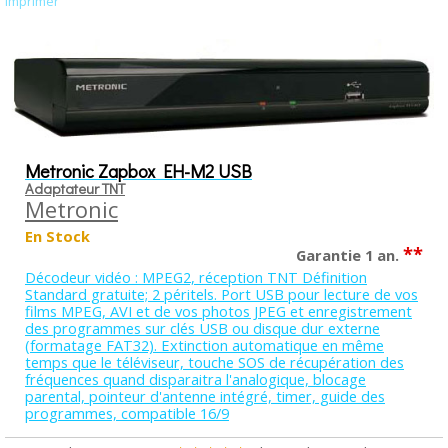
Imprimer
Metronic Zapbox EH-M2 USB
Adaptateur TNT
Metronic
En Stock
**
Garantie 1 an.
Décodeur vidéo : MPEG2, réception TNT Définition
Standard gratuite; 2 péritels. Port USB pour lecture de vos
films MPEG, AVI et de vos photos JPEG et enregistrement
des programmes sur clés USB ou disque dur externe
(formatage FAT32). Extinction automatique en même
temps que le téléviseur, touche SOS de récupération des
fréquences quand disparaitra l'analogique, blocage
parental, pointeur d'antenne intégré, timer, guide des
programmes, compatible 16/9