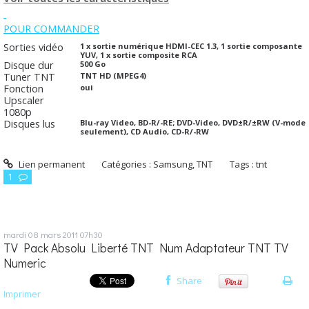
POUR COMMANDER
Sorties vidéo
1 x sortie numérique HDMI-CEC 1.3, 1 sortie composante
YUV, 1 x sortie composite RCA
Disque dur
500 Go
Tuner TNT
TNT HD (MPEG4)
Fonction
oui
Upscaler
1080p
Disques lus
Blu-ray Video, BD-R/-RE; DVD-Video, DVD±R/±RW (V-mode
seulement), CD Audio, CD-R/-RW
Lien permanent
Catégories :
Samsung
,
TNT
Tags :
tnt
1
mardi 08
mars 2011
07h30
TV Pack Absolu Liberté TNT Num Adaptateur TNT TV
Numeric
Share
Imprimer