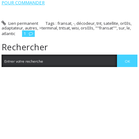
POUR COMMANDER
Lien permanent
Tags :
fransat
,
-
,
décodeur
,
tnt
,
satellite
,
or03s
,
adaptateur
,
autres
,
>terminal
,
tntsat
,
wisi
,
ors03s
,
""fransat""
,
sur
,
le
,
atlantic
1
Rechercher