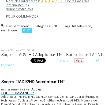
Note des internautes:
|
Lire les avis des
internautes
(1)
donner votre avis
POUR COMMANDER
Lien permanent
Catégories :
TNT
Tags :
tnt
,
télévision
,
numérique
0
mardi 08
mars 2011
06h47
Sagem ITAD92HD Adaptateur TNT Boîtier tuner TV TNT
Share
Imprimer
Sagem ITAD92HD Adaptateur TNT
Autres
Boîtier tuner TV TNT
POUR COMMANDER
Adaptateur TNT HD MPEG2/MPEG4 Compatible TNTOP... Caractéristiques
techniques : Couleur : Argent et GrisEthernetFree-to-AirHDMINombre de
Prise(s) Péritel : 2Nombre de Récepteurs : 1Nombre de Tuner(s) : 1Standard