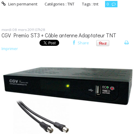
Lien permanent
Catégories :
TNT
Tags :
tnt
0
mardi 08
mars 2011
07h28
CGV Premio ST3 + Câble antenne Adaptateur TNT
Share
Imprimer