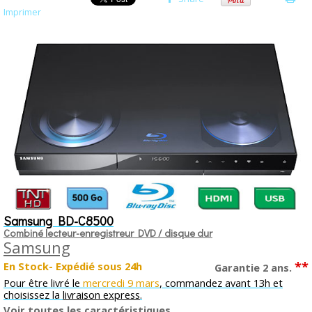
Imprimer
Samsung BD-C8500
Combiné lecteur-enregistreur DVD / disque dur
Samsung
**
En Stock- Expédié sous 24h
Garantie 2 ans.
Pour être livré le
mercredi 9 mars
, commandez avant 13h et
choisissez la
livraison express
.
Voir toutes les caractéristiques