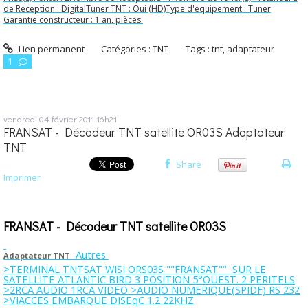
de Réception : DigitalTuner TNT : Oui (HD)Type d'équipement : Tuner
Garantie constructeur : 1 an, pièces.
Lien permanent
Catégories :
TNT
Tags :
tnt
,
adaptateur
1
vendredi 04
février 2011
16h21
FRANSAT - Décodeur TNT satellite OR03S Adaptateur
TNT
Share
Imprimer
FRANSAT - Décodeur TNT satellite OR03S
Autres
Adaptateur TNT
>TERMINAL TNTSAT WISI ORS03S ""FRANSAT"" SUR LE
SATELLITE ATLANTIC BIRD 3 POSITION 5°OUEST. 2 PERITELS
>2RCA AUDIO 1RCA VIDEO >AUDIO NUMERIQUE(SPIDF) RS 232
>VIACCES EMBARQUE DISEqC 1.2 22KHZ