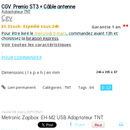
CGV Premio ST3 + Câble antenne
Adaptateur TNT
Cgv
**
En Stock- Expédié sous 24h
Garantie 1 an.
Pour être livré le
mercredi 9 mars
, commandez avant 13h et
choisissez la
livraison express
.
Voir toutes les caractéristiques
POUR COMMANDER
Dimensions ( l x p x h ) en mm
246 x 205 x 47
Lien permanent
Catégories :
TNT
Tags :
tnt
0
mardi 08
mars 2011
07h27
Metronic Zapbox EH-M2 USB Adaptateur TNT
Share