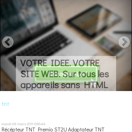
VOTRE IDEE. VOTRE
SITE WEB. Sur tous les
appareils sans HTML
tnt
mardi 08
mars 2011
08h44
Récépteur TNT Premio ST2U Adaptateur TNT