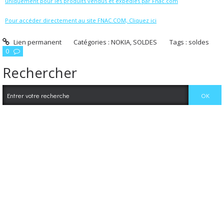
uniquement pour les produits vendus et expédiés par Fnac.com
Pour accéder directement au site FNAC.COM, Cliquez ici
Lien permanent
Catégories :
NOKIA
,
SOLDES
Tags :
soldes
0
Rechercher