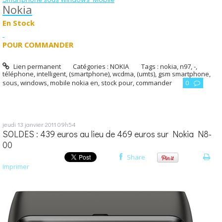
Nokia
En Stock
POUR COMMANDER
Lien permanent
Catégories :
NOKIA
Tags :
nokia
,
n97
,
-
,
téléphone
,
intelligent
,
(smartphone)
,
wcdma
,
(umts)
,
gsm smartphone
,
sous
,
windows
,
mobile nokia en
,
stock pour
,
commander
0
jeudi 13
janvier 2011
09h54
SOLDES : 439 euros au lieu de 469 euros sur Nokia N8-
00
Share
Imprimer