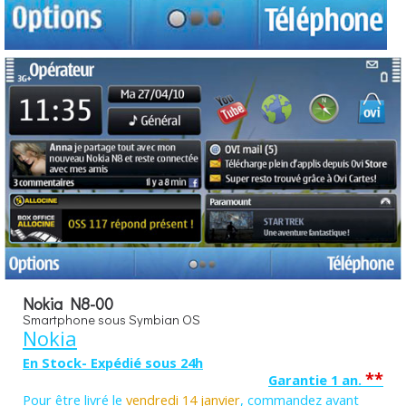
Nokia N8-00
Smartphone sous Symbian OS
Nokia
En Stock- Expédié sous 24h
**
Garantie 1 an.
Pour être livré le
vendredi 14 janvier
, commandez avant