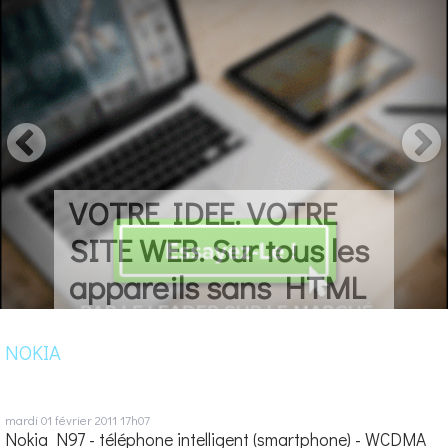
VOTRE IDEE. VOTRE
SITE WEB. Sur tous les
appareils sans HTML
NOKIA
mardi 01
février 2011
17h07
Nokia N97 - téléphone intelligent (smartphone) - WCDMA