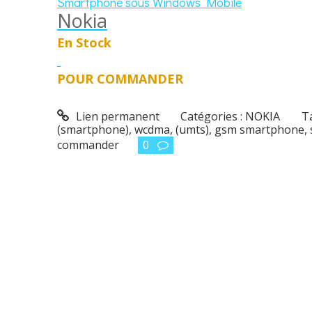
Smartphone sous Windows Mobile
Nokia
En Stock
POUR COMMANDER
Lien permanent
Catégories :
NOKIA
T
(smartphone)
,
wcdma
,
(umts)
,
gsm smartphone
,
commander
0