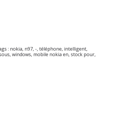
ags :
nokia
,
n97
,
-
,
téléphone
,
intelligent
,
sous
,
windows
,
mobile nokia en
,
stock pour
,