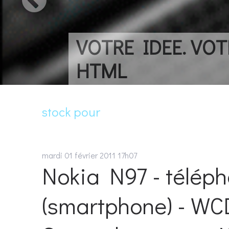
VOTRE IDEE. VOTRE
HTML
stock pour
mardi 01
février 2011
17h07
Nokia N97 - téléph
(smartphone) - W