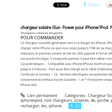
Share
chargeur solaire iSun Power pour iPhone/iPod 
Chargeurs solaires de poche
POUR COMMANDER
Ce chargeur nouvelle génération sert à recharger les iPhone, i
charger votre iPhone où que vous soyez jusqu'à 70% de sa charg
Astucieux, le panneau solaire se fixe du côté opposé à l'écran afin 
son poids très léger, il s'emporte partout. Il peut être utilisé co
Caractéristiques : - Compatible avec iPhone/iPhone 3G/iPod nan
jusqu'à 2,5 heures - Peut aussi être chargé via le câble d'aliment
Certificats et normes : - CE - Normes électriques européennes de 
notamment les métaux lourds Garantie : 1 an * Fonctionne uniqu
iPhone 3GS.
Lien permanent
Catégories :
Chargeur So
iphoneipod
,
noir chargeurs
,
solaires
,
de
,
poche
,
recharger
,
les
,
iphone
0