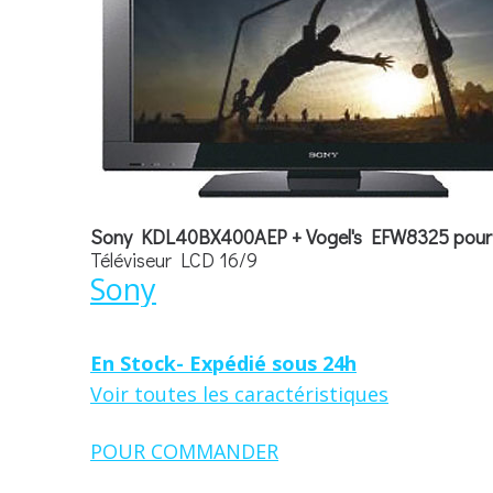
Sony KDL40BX400AEP + Vogel's EFW8325 pour é
Téléviseur LCD 16/9
Sony
En Stock- Expédié sous 24h
Voir toutes les caractéristiques
POUR COMMANDER