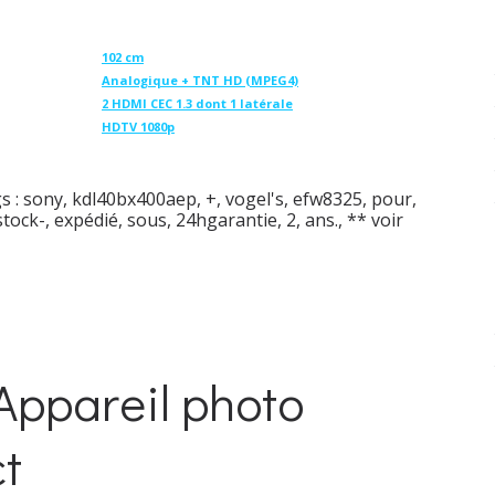
102 cm
Analogique + TNT HD (MPEG4)
2 HDMI CEC 1.3 dont 1 latérale
HDTV 1080p
s :
sony
,
kdl40bx400aep
,
+
,
vogel's
,
efw8325
,
pour
,
stock-
,
expédié
,
sous
,
24hgarantie
,
2
,
ans.
,
** voir
Appareil photo
t