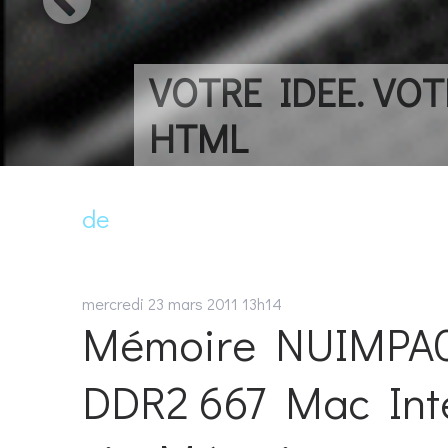
VOTRE IDEE. VOTRE
HTML
de
mercredi 23
mars 2011
13h14
Mémoire NUIMPAC
DDR2 667 Mac Intel