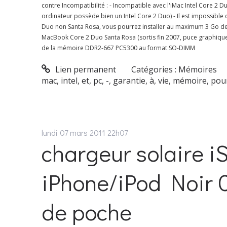
contre Incompatibilité : - Incompatible avec l'iMac Intel Core 2 
ordinateur possède bien un Intel Core 2 Duo) - Il est impossibl
Duo non Santa Rosa, vous pourrez installer au maximum 3 Go de
MacBook Core 2 Duo Santa Rosa (sortis fin 2007, puce graphique
de la mémoire DDR2-667 PC5300 au format SO-DIMM
Lien permanent
Catégories :
Mémoires
mac
,
intel
,
et
,
pc
,
-
,
garantie
,
à
,
vie
,
mémoire
,
pou
lundi 07
mars 2011
22h07
chargeur solaire 
iPhone/iPod Noir 
de poche