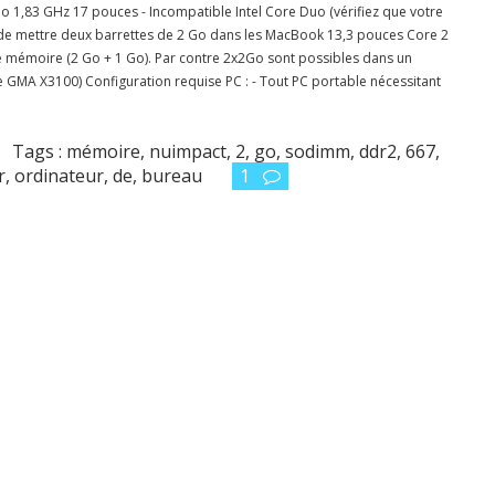
Duo 1,83 GHz 17 pouces - Incompatible Intel Core Duo (vérifiez que votre
e de mettre deux barrettes de 2 Go dans les MacBook 13,3 pouces Core 2
 mémoire (2 Go + 1 Go). Par contre 2x2Go sont possibles dans un
 GMA X3100) Configuration requise PC : - Tout PC portable nécessitant
Tags :
mémoire
,
nuimpact
,
2
,
go
,
sodimm
,
ddr2
,
667
,
r
,
ordinateur
,
de
,
bureau
1