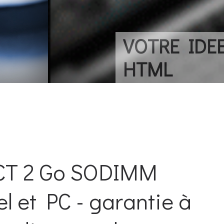
 SITE WEB. Sur tous les a
T 2 Go SODIMM
 et PC - garantie à