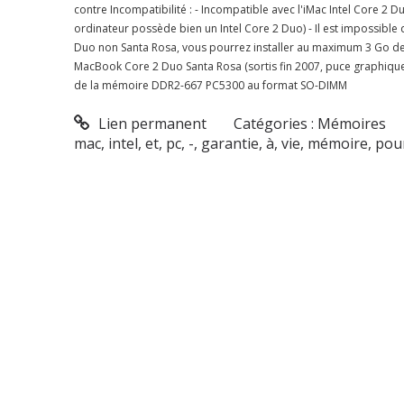
contre Incompatibilité : - Incompatible avec l'iMac Intel Core 2 
ordinateur possède bien un Intel Core 2 Duo) - Il est impossibl
Duo non Santa Rosa, vous pourrez installer au maximum 3 Go de
MacBook Core 2 Duo Santa Rosa (sortis fin 2007, puce graphique
de la mémoire DDR2-667 PC5300 au format SO-DIMM
Lien permanent
Catégories :
Mémoires
mac
,
intel
,
et
,
pc
,
-
,
garantie
,
à
,
vie
,
mémoire
,
pou