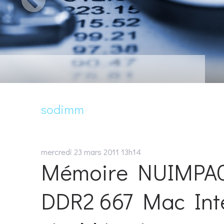
VOTRE IDEE. VOTRE
HTML
sodimm
mercredi 23
mars 2011
13h14
Mémoire NUIMPAC
DDR2 667 Mac Intel