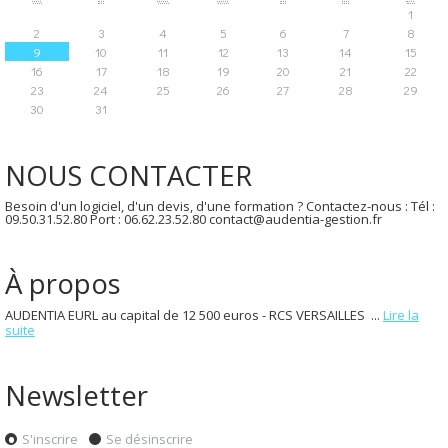
1
2
3
4
5
6
7
8
9
10
11
12
13
14
15
16
17
18
19
20
21
22
23
24
25
26
27
28
29
30
31
NOUS CONTACTER
Besoin d'un logiciel, d'un devis, d'une formation ? Contactez-nous : Tél :
09.50.31.52.80 Port : 06.62.23.52.80 contact@audentia-gestion.fr
À propos
AUDENTIA EURL au capital de 12 500 euros - RCS VERSAILLES ...
Lire la
suite
Newsletter
S'inscrire
Se désinscrire