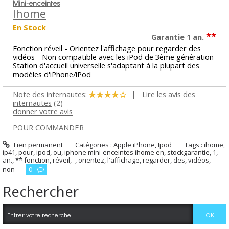
Mini-enceintes
Ihome
En Stock
**
Garantie 1 an.
Fonction réveil - Orientez l'affichage pour regarder des
vidéos - Non compatible avec les iPod de 3ème génération
Station d'accueil universelle s'adaptant à la plupart des
modèles d'iPhone/iPod
Note des internautes:
|
Lire les avis des
internautes
(2)
donner votre avis
POUR COMMANDER
Lien permanent
Catégories :
Apple iPhone
,
Ipod
Tags :
ihome
,
ip41
,
pour
,
ipod
,
ou
,
iphone mini-enceintes ihome en
,
stockgarantie
,
1
,
an.
,
** fonction
,
réveil
,
-
,
orientez
,
l'affichage
,
regarder
,
des
,
vidéos
,
non
0
Rechercher