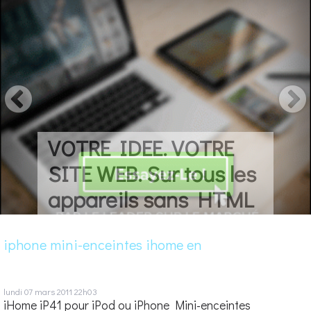
VOTRE IDEE. VOTRE
SITE WEB. Sur tous les
appareils sans HTML
iphone mini-enceintes ihome en
lundi 07
mars 2011
22h03
iHome iP41 pour iPod ou iPhone Mini-enceintes