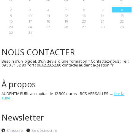
1
2
3
4
5
6
7
8
9
10
11
12
13
14
15
16
17
18
19
20
21
22
23
24
25
26
27
28
29
30
31
NOUS CONTACTER
Besoin d'un logiciel, d'un devis, d'une formation ? Contactez-nous : Tél :
09.50.31.52.80 Port : 06.62.23.52.80 contact@audentia-gestion.fr
À propos
AUDENTIA EURL au capital de 12 500 euros - RCS VERSAILLES ...
Lire la
suite
Newsletter
S'inscrire
Se désinscrire