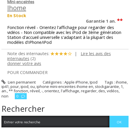
Mini-enceintes
Ihome
En Stock
**
Garantie 1 an.
Fonction réveil - Orientez l'affichage pour regarder des
vidéos - Non compatible avec les iPod de 3ème génération
Station d'accueil universelle s'adaptant à la plupart des
modèles d'iPhone/iPod
Note des internautes:
|
Lire les avis des
internautes
(2)
donner votre avis
POUR COMMANDER
Lien permanent
Catégories :
Apple iPhone
,
Ipod
Tags :
ihome
,
ip41
,
pour
,
ipod
,
ou
,
iphone mini-enceintes ihome en
,
stockgarantie
,
1
,
an.
,
** fonction
,
réveil
,
-
,
orientez
,
l'affichage
,
regarder
,
des
,
vidéos
,
non
0
Rechercher