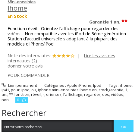
Mini-enceintes
Ihome
En Stock
**
Garantie 1 an.
Fonction réveil - Orientez l'affichage pour regarder des
vidéos - Non compatible avec les iPod de 3ème génération
Station d'accueil universelle s'adaptant à la plupart des
modèles d'iPhone/iPod
Note des internautes:
|
Lire les avis des
internautes
(2)
donner votre avis
POUR COMMANDER
Lien permanent
Catégories :
Apple iPhone
,
Ipod
Tags :
ihome
,
ip41
,
pour
,
ipod
,
ou
,
iphone mini-enceintes ihome en
,
stockgarantie
,
1
,
an.
,
** fonction
,
réveil
,
-
,
orientez
,
l'affichage
,
regarder
,
des
,
vidéos
,
non
0
Rechercher