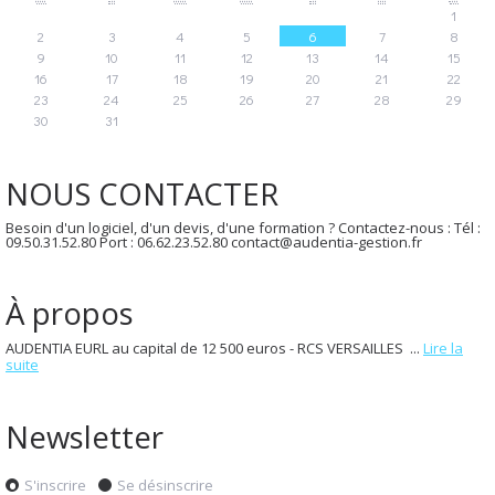
1
2
3
4
5
6
7
8
9
10
11
12
13
14
15
16
17
18
19
20
21
22
23
24
25
26
27
28
29
30
31
NOUS CONTACTER
Besoin d'un logiciel, d'un devis, d'une formation ? Contactez-nous : Tél :
09.50.31.52.80 Port : 06.62.23.52.80 contact@audentia-gestion.fr
À propos
AUDENTIA EURL au capital de 12 500 euros - RCS VERSAILLES ...
Lire la
suite
Newsletter
S'inscrire
Se désinscrire