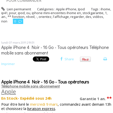
POUR COMMANDER
Lien permanent
Catégories :
Apple iPhone
,
Ipod
Tags :
ihome
,
ip41
,
pour
,
ipod
,
ou
,
iphone mini-enceintes ihome en
,
stockgarantie
,
1
,
an.
,
** fonction
,
réveil
,
-
,
orientez
,
l'affichage
,
regarder
,
des
,
vidéos
,
non
0
lundi 07
mars 2011
21h51
Apple iPhone 4 Noir - 16 Go - Tous opérateurs Téléphone
mobile sans abonnement
Share
Imprimer
Apple iPhone 4 Noir - 16 Go - Tous opérateurs
Téléphone mobile sans abonnement
Apple
**
En Stock- Expédié sous 24h
Garantie 1 an.
Pour être livré le
mercredi 9 mars
, commandez avant demain 13h
et choisissez la
livraison express
.