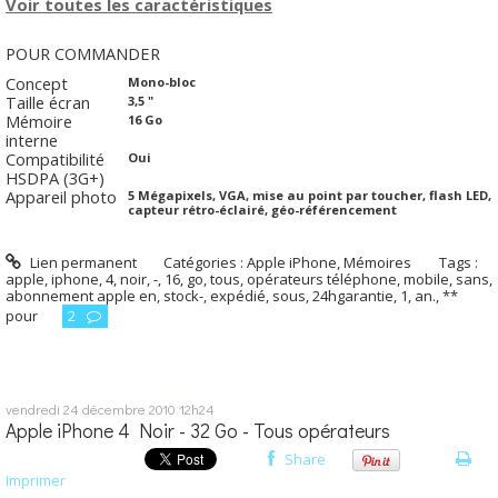
Voir toutes les caractéristiques
POUR COMMANDER
Concept
Mono-bloc
Taille écran
3,5 "
Mémoire
16 Go
interne
Compatibilité
Oui
HSDPA (3G+)
Appareil photo
5 Mégapixels, VGA, mise au point par toucher, flash LED,
capteur rétro-éclairé, géo-référencement
Lien permanent
Catégories :
Apple iPhone
,
Mémoires
Tags :
apple
,
iphone
,
4
,
noir
,
-
,
16
,
go
,
tous
,
opérateurs téléphone
,
mobile
,
sans
,
abonnement apple en
,
stock-
,
expédié
,
sous
,
24hgarantie
,
1
,
an.
,
**
pour
2
vendredi 24
décembre 2010
12h24
Apple iPhone 4 Noir - 32 Go - Tous opérateurs
Share
Imprimer