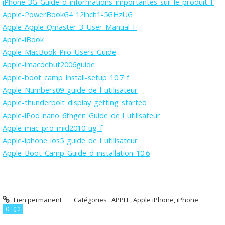
iPhone_3G_Guide_d_informations_importantes_sur_le_produit_F
Apple-PowerBookG4_12inch1-5GHzUG
Apple-Apple_Qmaster_3_User_Manual_F
Apple-iBook
Apple-MacBook_Pro_Users_Guide
Apple-imacdebut2006guide
Apple-boot_camp_install-setup_10.7_f
Apple-Numbers09_guide_de_l_utilisateur
Apple-thunderbolt_display_getting_started
Apple-iPod_nano_6thgen_Guide_de_l_utilisateur
Apple-mac_pro_mid2010_ug_f
Apple-iphone_ios5_guide_de_l_utilisateur
Apple-Boot_Camp_Guide_d_installation_10.6
Lien permanent
Catégories :
APPLE
,
Apple iPhone
,
iPhone
0