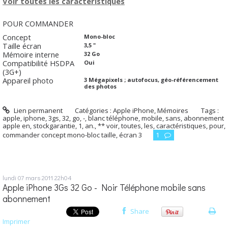
Voir toutes les caractéristiques
POUR COMMANDER
Concept
Mono-bloc
Taille écran
3,5 "
Mémoire interne
32 Go
Compatibilité HSDPA
Oui
(3G+)
Appareil photo
3 Mégapixels ; autofocus, géo-référencement
des photos
Lien permanent
Catégories :
Apple iPhone
,
Mémoires
Tags :
apple
,
iphone
,
3gs
,
32
,
go
,
-
,
blanc téléphone
,
mobile
,
sans
,
abonnement
apple en
,
stockgarantie
,
1
,
an.
,
** voir
,
toutes
,
les
,
caractéristiques
,
pour
,
commander concept mono-bloc taille
,
écran 3
1
lundi 07
mars 2011
22h04
Apple iPhone 3Gs 32 Go - Noir Téléphone mobile sans
abonnement
Share
Imprimer