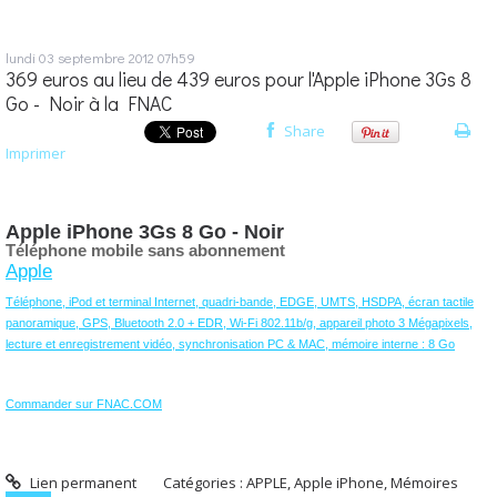
lundi 03
septembre 2012
07h59
369 euros au lieu de 439 euros pour l'Apple iPhone 3Gs 8
Go - Noir à la FNAC
Share
Imprimer
Apple iPhone 3Gs 8 Go - Noir
Téléphone mobile sans abonnement
Apple
Téléphone, iPod et terminal Internet, quadri-bande, EDGE, UMTS, HSDPA, écran tactile
panoramique, GPS, Bluetooth 2.0 + EDR, Wi-Fi 802.11b/g, appareil photo 3 Mégapixels,
lecture et enregistrement vidéo, synchronisation PC & MAC, mémoire interne : 8 Go
Commander sur FNAC.COM
Lien permanent
Catégories :
APPLE
,
Apple iPhone
,
Mémoires