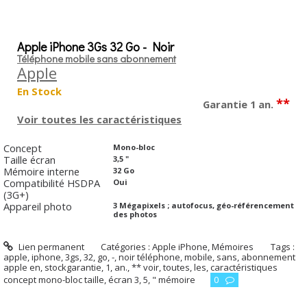
Apple iPhone 3Gs 32 Go - Noir
Téléphone mobile sans abonnement
Apple
En Stock
**
Garantie 1 an.
Voir toutes les caractéristiques
Concept
Mono-bloc
Taille écran
3,5 "
Mémoire interne
32 Go
Compatibilité HSDPA
Oui
(3G+)
Appareil photo
3 Mégapixels ; autofocus, géo-référencement
des photos
Lien permanent
Catégories :
Apple iPhone
,
Mémoires
Tags :
apple
,
iphone
,
3gs
,
32
,
go
,
-
,
noir téléphone
,
mobile
,
sans
,
abonnement
apple en
,
stockgarantie
,
1
,
an.
,
** voir
,
toutes
,
les
,
caractéristiques
concept mono-bloc taille
,
écran 3
,
5
,
" mémoire
0