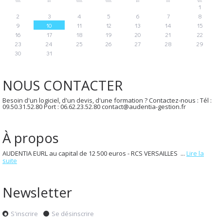
1
2
3
4
5
6
7
8
9
10
11
12
13
14
15
16
17
18
19
20
21
22
23
24
25
26
27
28
29
30
31
NOUS CONTACTER
Besoin d'un logiciel, d'un devis, d'une formation ? Contactez-nous : Tél :
09.50.31.52.80 Port : 06.62.23.52.80 contact@audentia-gestion.fr
À propos
AUDENTIA EURL au capital de 12 500 euros - RCS VERSAILLES ...
Lire la
suite
Newsletter
S'inscrire
Se désinscrire