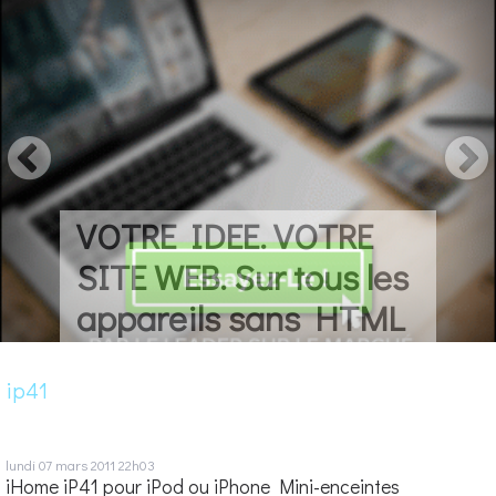
VOTRE IDEE. VOTRE
SITE WEB. Sur tous les
appareils sans HTML
ip41
lundi 07
mars 2011
22h03
iHome iP41 pour iPod ou iPhone Mini-enceintes