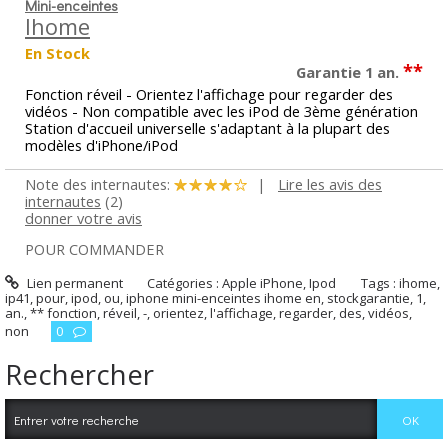
Mini-enceintes
Ihome
En Stock
**
Garantie 1 an.
Fonction réveil - Orientez l'affichage pour regarder des
vidéos - Non compatible avec les iPod de 3ème génération
Station d'accueil universelle s'adaptant à la plupart des
modèles d'iPhone/iPod
Note des internautes:
|
Lire les avis des
internautes
(2)
donner votre avis
POUR COMMANDER
Lien permanent
Catégories :
Apple iPhone
,
Ipod
Tags :
ihome
,
ip41
,
pour
,
ipod
,
ou
,
iphone mini-enceintes ihome en
,
stockgarantie
,
1
,
an.
,
** fonction
,
réveil
,
-
,
orientez
,
l'affichage
,
regarder
,
des
,
vidéos
,
non
0
Rechercher